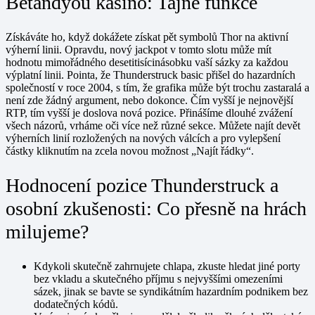
Betandyou kasino: Tajné funkce
Získáváte ho, když dokážete získat pět symbolů Thor na aktivní
výherní linii. Opravdu, nový jackpot v tomto slotu může mít
hodnotu mimořádného desetitisícinásobku vaší sázky za každou
výplatní linii. Pointa, že Thunderstruck basic přišel do hazardních
společností v roce 2004, s tím, že grafika může být trochu zastaralá a
není zde žádný argument, nebo dokonce. Čím vyšší je nejnovější
RTP, tím vyšší je doslova nová pozice. Přinášíme dlouhé zvážení
všech názorů, vrháme oči více než různé sekce. Můžete najít devět
výherních linií rozložených na nových válcích a pro vylepšení
částky kliknutím na zcela novou možnost „Najít řádky“.
Hodnocení pozice Thunderstruck a
osobní zkušenosti: Co přesně na hrách
milujeme?
Kdykoli skutečně zahrnujete chlapa, zkuste hledat jiné porty
bez vkladu a skutečného příjmu s nejvyššími omezeními
sázek, jinak se bavte se syndikátním hazardním podnikem bez
dodatečných kódů.