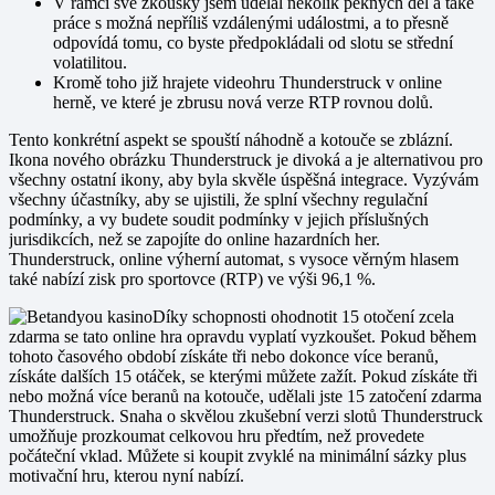
V rámci své zkoušky jsem udělal několik pěkných děl a také
práce s možná nepříliš vzdálenými událostmi, a to přesně
odpovídá tomu, co byste předpokládali od slotu se střední
volatilitou.
Kromě toho již hrajete videohru Thunderstruck v online
herně, ve které je zbrusu nová verze RTP rovnou dolů.
Tento konkrétní aspekt se spouští náhodně a kotouče se zblázní.
Ikona nového obrázku Thunderstruck je divoká a je alternativou pro
všechny ostatní ikony, aby byla skvěle úspěšná integrace. Vyzývám
všechny účastníky, aby se ujistili, že splní všechny regulační
podmínky, a vy budete soudit podmínky v jejich příslušných
jurisdikcích, než se zapojíte do online hazardních her.
Thunderstruck, online výherní automat, s vysoce věrným hlasem
také nabízí zisk pro sportovce (RTP) ve výši 96,1 %.
Díky schopnosti ohodnotit 15 otočení zcela
zdarma se tato online hra opravdu vyplatí vyzkoušet. Pokud během
tohoto časového období získáte tři nebo dokonce více beranů,
získáte dalších 15 otáček, se kterými můžete zažít. Pokud získáte tři
nebo možná více beranů na kotouče, udělali jste 15 zatočení zdarma
Thunderstruck. Snaha o skvělou zkušební verzi slotů Thunderstruck
umožňuje prozkoumat celkovou hru předtím, než provedete
počáteční vklad. Můžete si koupit zvyklé na minimální sázky plus
motivační hru, kterou nyní nabízí.