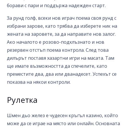
борави с пари и поддържа надежден старт.
За рунд голф, всеки нов играч поема своя рунд с
избрани зарове, като трябва да изберете ник на
жената на заровете, за да направите нов залог.
Ако началото е розово-подхлъзнато и нов
резервен отстъп поема контрола. След това
дилърът поставя хазартни игри на масата. Там
ще имате възможността да спечелите, като
преместите два, два или дванадесет. Успехът се
показва на някои контроли.
Рулетка
Шмен дьо желез е чудесен кръгъл казино, който
може да се играе на място или онлайн. Основната