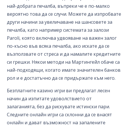
най-добрата печалба, въпреки че е по-малко
вероятно това да се случи. Можете да изпробвате
други начини за увеличаване на шансовете за
печалба, като например системата за залози
Paroli, която включва удвояване на важен залог
по-късно във всяка печалба, ако искате да се
възползвате от стреса и да намалите кредитните
си грешки. Някои методи на Мартингейл обаче са
най-подходящи, когато имате значителен банков
рол и е достатъчно да се придържате към него.
Безплатните казино игри ви предлагат лесен
начин да изпитате удоволствието от
залаганията, без да рискувате истински пари.
Следните онлайн игри са склонни да се внасят
онлайн и дават възможност на запалените