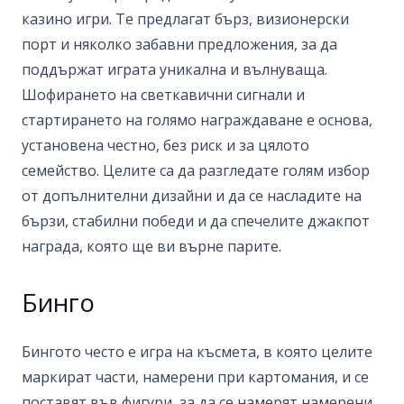
казино игри. Те предлагат бърз, визионерски
порт и няколко забавни предложения, за да
поддържат играта уникална и вълнуваща.
Шофирането на светкавични сигнали и
стартирането на голямо награждаване е основа,
установена честно, без риск и за цялото
семейство. Целите са да разгледате голям избор
от допълнителни дизайни и да се насладите на
бързи, стабилни победи и да спечелите джакпот
награда, която ще ви върне парите.
Бинго
Бингото често е игра на късмета, в която целите
маркират части, намерени при картомания, и се
поставят във фигури, за да се намерят намерени