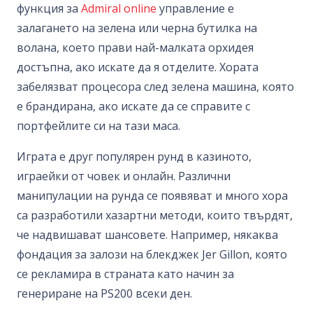
функция за
Admiral online
управление е
залагането на зелена или черна бутилка на
волана, което прави най-малката орхидея
достъпна, ако искате да я отделите. Хората
забелязват процесора след зелена машина, която
е брандирана, ако искате да се справите с
портфейлите си на тази маса.
Играта е друг популярен рунд в казиното,
играейки от човек и онлайн. Различни
манипулации на рунда се появяват и много хора
са разработили хазартни методи, които твърдят,
че надвишават шансовете. Например, някаква
фондация за залози на блекджек Jer Gillon, която
се рекламира в страната като начин за
генериране на PS200 всеки ден.