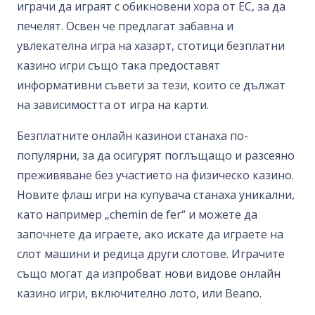
играчи да играят с обикновени хора от ЕС, за да
печелят. Освен че предлагат забавна и
увлекателна игра на хазарт, стотици безплатни
казино игри също така предоставят
информативни съвети за тези, които се дължат
на зависимостта от игра на карти.
Безплатните онлайн казинои станаха по-
популярни, за да осигурят поглъщащо и разсеяно
преживяване без участието на физическо казино.
Новите флаш игри на купувача станаха уникални,
като например „chemin de fer“ и можете да
започнете да играете, ако искате да играете на
слот машини и редица други слотове. Играчите
също могат да изпробват нови видове онлайн
казино игри, включително лото, или Beano.