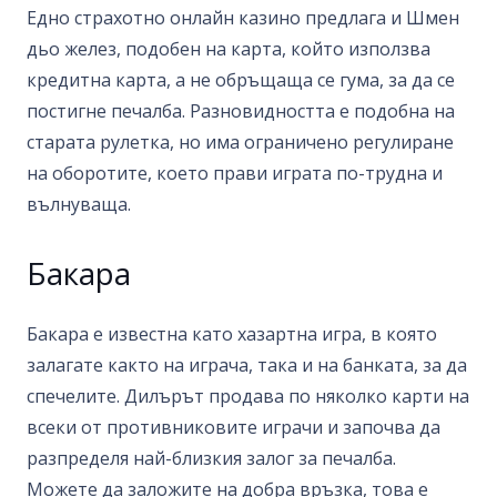
Едно страхотно онлайн казино предлага и Шмен
дьо желез, подобен на карта, който използва
кредитна карта, а не обръщаща се гума, за да се
постигне печалба. Разновидността е подобна на
старата рулетка, но има ограничено регулиране
на оборотите, което прави играта по-трудна и
вълнуваща.
Бакара
Бакара е известна като хазартна игра, в която
залагате както на играча, така и на банката, за да
спечелите. Дилърът продава по няколко карти на
всеки от противниковите играчи и започва да
разпределя най-близкия залог за печалба.
Можете да заложите на добра връзка, това е