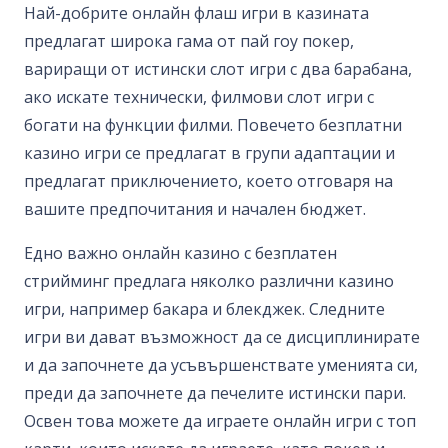
Най-добрите онлайн флаш игри в казината
предлагат широка гама от пай гоу покер,
вариращи от истински слот игри с два барабана,
ако искате технически, филмови слот игри с
богати на функции филми. Повечето безплатни
казино игри се предлагат в групи адаптации и
предлагат приключението, което отговаря на
вашите предпочитания и начален бюджет.
Едно важно онлайн казино с безплатен
стрийминг предлага няколко различни казино
игри, например бакара и блекджек. Следните
игри ви дават възможност да се дисциплинирате
и да започнете да усъвършенствате уменията си,
преди да започнете да печелите истински пари.
Освен това можете да играете онлайн игри с топ