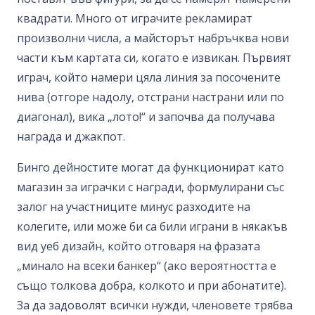
квадрати. Много от играчите рекламират
произволни числа, а майсторът набръчква нови
части към картата си, когато е извикан. Първият
играч, който намери цяла линия за посочените
нива (отгоре надолу, отстрани настрани или по
диагонал), вика „лото!“ и започва да получава
награда и джакпот.
Бинго дейностите могат да функционират като
магазин за играчки с награди, формулирани със
залог на участниците минус разходите на
колегите, или може би са били играни в някакъв
вид уеб дизайн, който отговаря на фразата
„минало на всеки банкер“ (ако вероятността е
също толкова добра, колкото и при абонатите).
За да задоволят всички нужди, членовете трябва