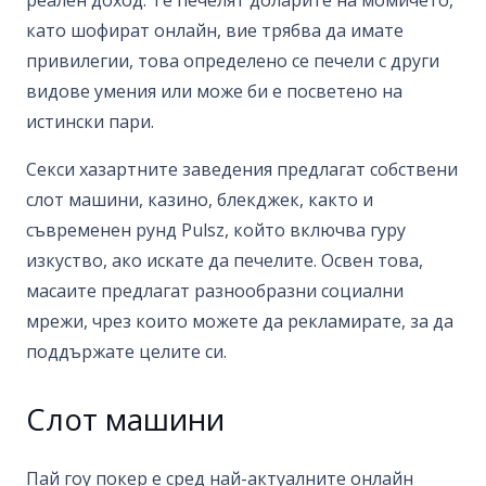
реален доход. Те печелят доларите на момичето,
като шофират онлайн, вие трябва да имате
привилегии, това определено се печели с други
видове умения или може би е посветено на
истински пари.
Секси хазартните заведения предлагат собствени
слот машини, казино, блекджек, както и
съвременен рунд Pulsz, който включва гуру
изкуство, ако искате да печелите.
Освен това,
масаите предлагат разнообразни социални
мрежи, чрез които можете да рекламирате, за да
поддържате целите си.
Слот машини
Пай гоу покер е сред най-актуалните онлайн