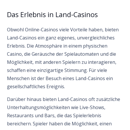
Das Erlebnis in Land-Casinos
Obwohl Online-Casinos viele Vorteile haben, bieten
Land-Casinos ein ganz eigenes, unvergleichliches
Erlebnis. Die Atmosphäre in einem physischen
Casino, die Geräusche der Spielautomaten und die
Möglichkeit, mit anderen Spielern zu interagieren,
schaffen eine einzigartige Stimmung. Für viele
Menschen ist der Besuch eines Land-Casinos ein
gesellschaftliches Ereignis.
Darüber hinaus bieten Land-Casinos oft zusätzliche
Unterhaltungsmöglichkeiten wie Live-Shows,
Restaurants und Bars, die das Spielerlebnis
bereichern. Spieler haben die Möglichkeit, einen