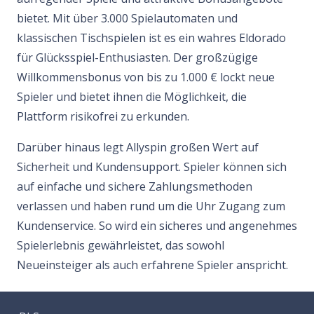
bietet. Mit über 3.000 Spielautomaten und
klassischen Tischspielen ist es ein wahres Eldorado
für Glücksspiel-Enthusiasten. Der großzügige
Willkommensbonus von bis zu 1.000 € lockt neue
Spieler und bietet ihnen die Möglichkeit, die
Plattform risikofrei zu erkunden.
Darüber hinaus legt Allyspin großen Wert auf
Sicherheit und Kundensupport. Spieler können sich
auf einfache und sichere Zahlungsmethoden
verlassen und haben rund um die Uhr Zugang zum
Kundenservice. So wird ein sicheres und angenehmes
Spielerlebnis gewährleistet, das sowohl
Neueinsteiger als auch erfahrene Spieler anspricht.