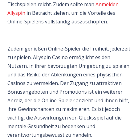
Tischspielen reicht. Zudem sollte man
Anmelden
Allyspin
in Betracht ziehen, um die Vorteile des
Online-Spielens vollständig auszuschöpfen.
Zudem genießen Online-Spieler die Freiheit, jederzeit
zu spielen. Allyspin Casino ermöglicht es den
Nutzern, in ihrer bevorzugten Umgebung zu spielen
und das Risiko der Ablenkungen eines physischen
Casinos zu vermeiden. Der Zugang zu attraktiven
Bonusangeboten und Promotions ist ein weiterer
Anreiz, der die Online-Spieler anzieht und ihnen hilft,
ihre Gewinnchancen zu maximieren. Es ist jedoch
wichtig, die Auswirkungen von Glücksspiel auf die
mentale Gesundheit zu bedenken und
verantwortungsbewusst zu handeln.