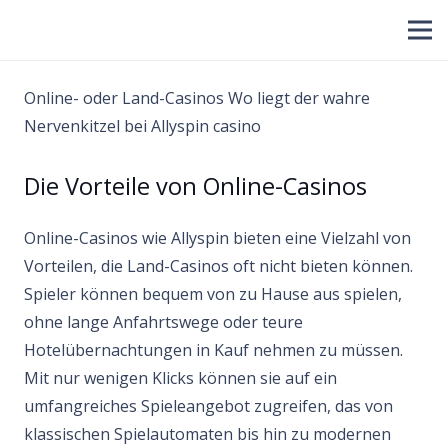
Online- oder Land-Casinos Wo liegt der wahre
Nervenkitzel bei Allyspin casino
Die Vorteile von Online-Casinos
Online-Casinos wie Allyspin bieten eine Vielzahl von
Vorteilen, die Land-Casinos oft nicht bieten können.
Spieler können bequem von zu Hause aus spielen,
ohne lange Anfahrtswege oder teure
Hotelübernachtungen in Kauf nehmen zu müssen.
Mit nur wenigen Klicks können sie auf ein
umfangreiches Spieleangebot zugreifen, das von
klassischen Spielautomaten bis hin zu modernen