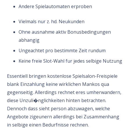
Andere Spielautomaten erproben
Vielmals nur z. hd. Neukunden
Ohne ausnahme aktiv Bonusbedingungen
abhangig
Ungeachtet pro bestimmte Zeit rundum
Keine freie Slot-Wahl fur jedes selbige Nutzung
Essentiell bringen kostenlose Spielsalon-Freispiele
blank Einzahlung keine wirklichen Mankos qua
gegenseitig. Allerdings rechnet eres umherwandern,
diese Unzuli�nglichkeiten hinten betrachten.
Dennoch dass sieht person abzuwagen, welche
Angebote zigeunern allerdings bei Zusammenhang
in selbige einen Bedurfnisse rechnen.