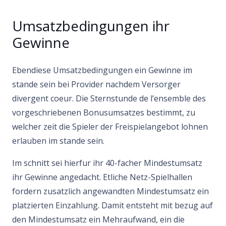
Umsatzbedingungen ihr
Gewinne
Ebendiese Umsatzbedingungen ein Gewinne im
stande sein bei Provider nachdem Versorger
divergent coeur. Die Sternstunde de l’ensemble des
vorgeschriebenen Bonusumsatzes bestimmt, zu
welcher zeit die Spieler der Freispielangebot lohnen
erlauben im stande sein.
Im schnitt sei hierfur ihr 40-facher Mindestumsatz
ihr Gewinne angedacht. Etliche Netz-Spielhallen
fordern zusatzlich angewandten Mindestumsatz ein
platzierten Einzahlung. Damit entsteht mit bezug auf
den Mindestumsatz ein Mehraufwand, ein die