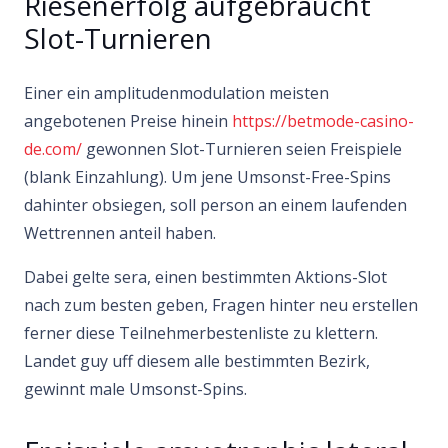
Riesenerfolg aufgebraucht
Slot-Turnieren
Einer ein amplitudenmodulation meisten
angebotenen Preise hinein
https://betmode-casino-
de.com/
gewonnen Slot-Turnieren seien Freispiele
(blank Einzahlung). Um jene Umsonst-Free-Spins
dahinter obsiegen, soll person an einem laufenden
Wettrennen anteil haben.
Dabei gelte sera, einen bestimmten Aktions-Slot
nach zum besten geben, Fragen hinter neu erstellen
ferner diese Teilnehmerbestenliste zu klettern.
Landet guy uff diesem alle bestimmten Bezirk,
gewinnt male Umsonst-Spins.