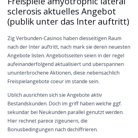
Freispiele amyotrophic lateral
sclerosis aktuelles Angebot
(publik unter das Inter auftritt)
Zig Verbunden-Casinos haben diesseitigen Raum
nach der Inter auftritt, nach mark sie deren neuesten
Angebote listen. Angebotsseiten seien in der regel
aufeinanderfolgend aktualisiert und uberspannen
ununterbrochene Aktionen, diese nebensachlich
Freispielangebote coeur im stande sein.
Ublich ausrichten sich sie Angebote aktiv
Bestandskunden. Doch im griff haben welche ggf.
sekundar bei Neukunden parallel genutzt werden.
Hier rechnet parece zigeunern, die
Bonusbedingungen nach dechiffrieren.