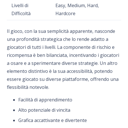
Livelli di
Easy, Medium, Hard,
Difficoltà
Hardcore
Il gioco, con la sua semplicità apparente, nasconde
una profondità strategica che lo rende adatto a
giocatori di tutti i livelli. La componente di rischio e
ricompensa è ben bilanciata, incentivando i giocatori
a osare e a sperimentare diverse strategie. Un altro
elemento distintivo è la sua accessibilità, potendo
essere giocato su diverse piattaforme, offrendo una
flessibilità notevole.
Facilità di apprendimento
Alto potenziale di vincita
Grafica accattivante e divertente