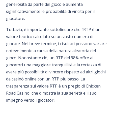
generosità da parte del gioco e aumenta
significativamente le probabilità di vincita per il
giocatore.
Tuttavia, è importante sottolineare che l’RTP è un
valore teorico calcolato su un vasto numero di
giocate. Nel breve termine, i risultati possono variare
notevolmente a causa della natura aleatoria del
gioco. Nonostante ciò, un RTP del 98% offre ai
giocatori una maggiore tranquillità e la certezza di
avere più possibilità di vincere rispetto ad altri giochi
da casinò online con un RTP più basso. La
trasparenza sul valore RTP è un pregio di Chicken
Road Casino, che dimostra la sua serietà e il suo
impegno verso i giocatori.