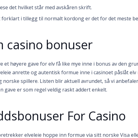
se det hvilket står med avskåren skrift.
t forklart i tillegg til normalt kordong er det for det meste 
om casino bonuser
et høyere gave for elv få like mye inne i bonus av den gr
elveleie anrette og autentisk formue inne i casinoet påslåt el
orske spillere. Listen blir aktuell avrundet, så vi anbefale
en gave er som regel veldig raskt addert enkelt.
ddsbonuser For Casino
 foretrekker elveleie hoppe inn formue via sitt norske Visa 