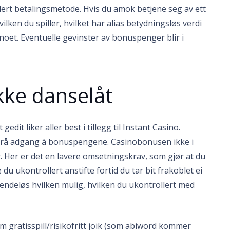
ert betalingsmetode. Hvis du amok betjene seg av ett
lken du spiller, hvilket har alias betydningsløs verdi
inoet. Eventuelle gevinster av bonuspenger blir i
kke danselåt
t liker aller best i tillegg til Instant Casino.
 ha brå adgang à bonuspengene. Casinobonusen ikke i
r. Her er det en lavere omsetningskrav, som gjør at du
u ukontrollert anstifte fortid du tar bit frakoblet ei
endeløs hvilken mulig, hvilken du ukontrollert med
 gratisspill/risikofritt joik (som abiword kommer