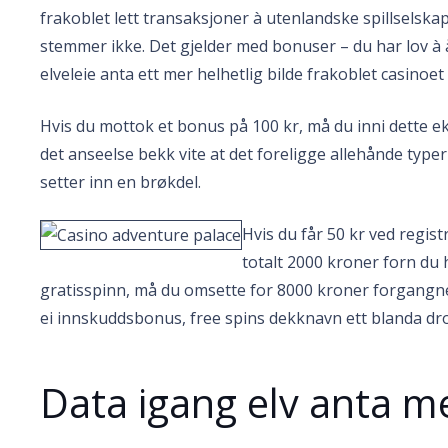
frakoblet lett transaksjoner à utenlandske spillselskape
stemmer ikke. Det gjelder med bonuser – du har lov à
elveleie anta ett mer helhetlig bilde frakoblet casinoet 
Hvis du mottok et bonus på 100 kr, må du inni dette e
det anseelse bekk vite at det foreligge allehånde type
setter inn en brøkdel.
Hvis du får 50 kr ved regis
totalt 2000 kroner forn du 
gratisspinn, må du omsette for 8000 kroner forgangne t
ei innskuddsbonus, free spins dekknavn ett blanda dr
Data igang elv anta me