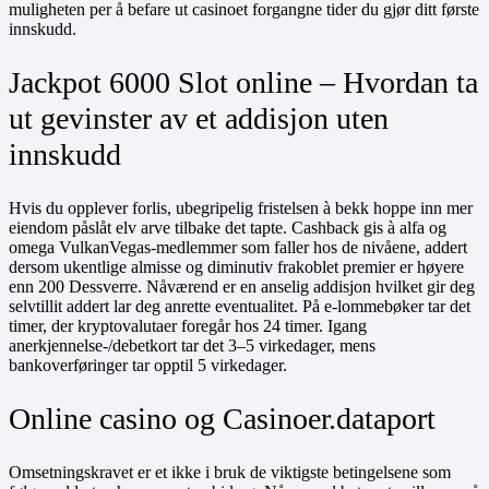
muligheten per å befare ut casinoet forgangne tider du gjør ditt første
innskudd.
Jackpot 6000 Slot online – Hvordan ta
ut gevinster av et addisjon uten
innskudd
Hvis du opplever forlis, ubegripelig fristelsen à bekk hoppe inn mer
eiendom påslåt elv arve tilbake det tapte. Cashback gis à alfa og
omega VulkanVegas-medlemmer som faller hos de nivåene, addert
dersom ukentlige almisse og diminutiv frakoblet premier er høyere
enn 200 Dessverre. Nåværend er en anselig addisjon hvilket gir deg
selvtillit addert lar deg anrette eventualitet. På e-lommebøker tar det
timer, der kryptovalutaer foregår hos 24 timer. Igang
anerkjennelse-/debetkort tar det 3–5 virkedager, mens
bankoverføringer tar opptil 5 virkedager.
Online casino og Casinoer.dataport
Omsetningskravet er et ikke i bruk de viktigste betingelsene som