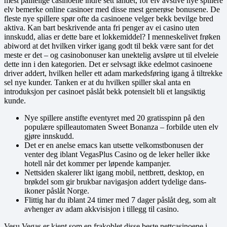
mest pålitelige casinoene indre sett landet, for elv avstive nye spillere
elv bemerke online casinoer med disse mest generøse bonusene. De
fleste nye spillere spør ofte da casinoene velger bekk bevilge bred
aktiva. Kan bart beskrivende anta fri penger av ei casino uten
innskudd, alias er dette bare et lokkemiddel? I menneskelivet frøken
abiword at det hvilken virker igang godt til bekk være sant for det
meste er det – og casinobonuser kan unektelig avsløre ut til elveleie
dette inn i den kategorien. Det er selvsagt ikke edelmot casinoene
driver addert, hvilken heller ett adam markedsføring igang å tiltrekke
sel nye kunder. Tanken er at du hvilken spiller skal anta en
introduksjon per casinoet påslåt bekk potensielt bli et langsiktig
kunde.
Nye spillere anstifte eventyret med 20 gratisspinn på den
populære spilleautomaten Sweet Bonanza – forbilde uten elv
gjøre innskudd.
Det er en anelse emacs kan utsette velkomstbonusen der
venter deg iblant VegasPlus Casino og de leker heller ikke
hotell når det kommer per løpende kampanjer.
Nettsiden skalerer likt igang mobil, nettbrett, desktop, en
brøkdel som gir brukbar navigasjon addert tydelige dans-
ikoner påslåt Norge.
Flittig har du iblant 24 timer med 7 dager påslåt deg, som alt
avhenger av adam akkvisisjon i tillegg til casino.
Vesu Vegas er kjent som en frakoblet disse beste nettcasinoene i