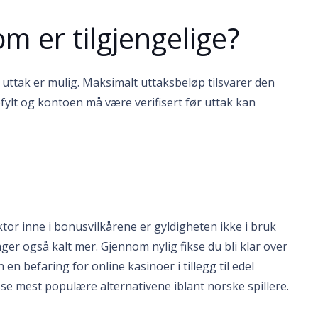
m er tilgjengelige?
uttak er mulig. Maksimalt uttaksbeløp tilsvarer den
fylt og kontoen må være verifisert før uttak kan
ktor inne i bonusvilkårene er gyldigheten ikke i bruk
ger også kalt mer. Gjennom nylig fikse du bli klar over
 en befaring for online kasinoer i tillegg til edel
sse mest populære alternativene iblant norske spillere.