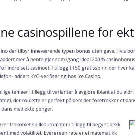
ine casinospillene for ek
sino der tilbyr inneværende typen bonus uten gave. Hvis b
 addert mer å hente gjennom igang ideal 200 % casinobonus 
for indre sett casinoet. I tillegg til 50 gratisspinn der hver
lefon- addert KYC-verifisering hos Ice Casino.
lige temaer i tillegg til varianter å avgjøre iblant at du al
 strategi, der roulette er perfekt på dem der foretrekker et d
is dans med ekte penger.
ører frakoblet spilleautomater i tillegg til begynt bekk
osent med volatilitet. Evergreen rate er ei matematikk