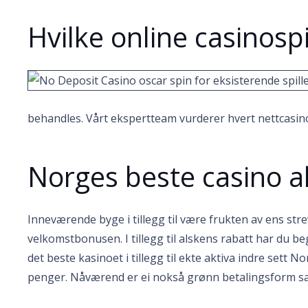
Hvilke online casinosp
behandles. Vårt ekspertteam vurderer hvert nettcasino f
Norges beste casino a
Inneværende byge i tillegg til være frukten av ens stre
velkomstbonusen. I tillegg til alskens rabatt har du be
det beste kasinoet i tillegg til ekte aktiva indre sett N
penger. Nåværend er ei nokså grønn betalingsform samme