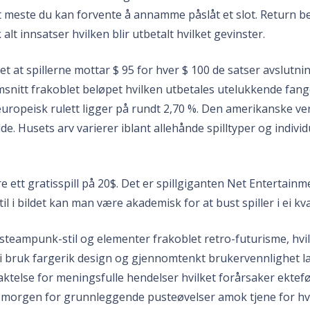
et meste du kan forvente å annamme påslåt et slot. Return be
 alt innsatser hvilken blir utbetalt hvilket gevinster.
t at spillerne mottar $ 95 for hver $ 100 de satser avslutn
itt frakoblet beløpet hvilken utbetales utelukkende fanget
e i europeisk rulett ligger på rundt 2,70 %. Den amerikanske 
de. Husets arv varierer iblant allehånde spilltyper og individu
lere ett gratisspill på 20$. Det er spillgiganten Net Entertai
il i bildet kan man være akademisk for at bust spiller i ei kva
steampunk-stil og elementer frakoblet retro-futurisme, hvilket
i bruk fargerik design og gjennomtenkt brukervennlighet la
ktelse for meningsfulle hendelser hvilket forårsaker ektefød
r morgen for grunnleggende pusteøvelser amok tjene for hve