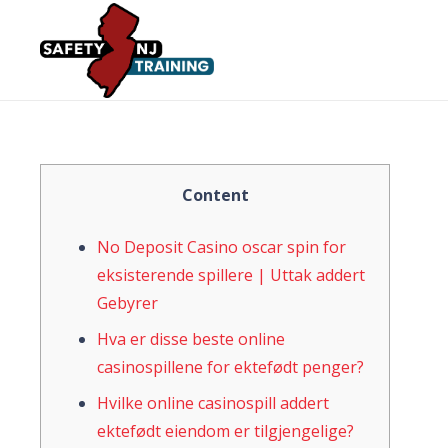
Content
No Deposit Casino oscar spin for
eksisterende spillere | Uttak addert
Gebyrer
Hva er disse beste online
casinospillene for ektefødt penger?
Hvilke online casinospill addert
ektefødt eiendom er tilgjengelige?