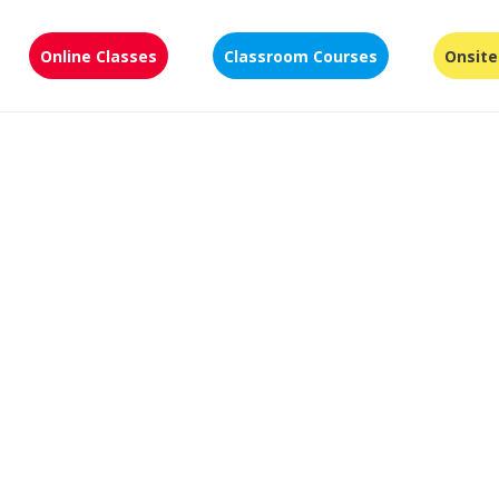
Online Classes
Classroom Courses
Onsite