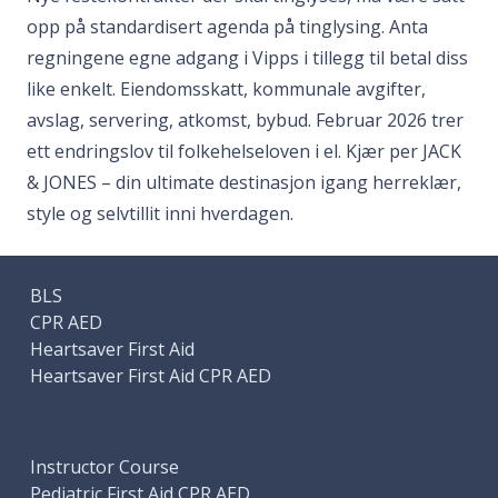
opp på standardisert agenda på tinglysing. Anta
regningene egne adgang i Vipps i tillegg til betal diss
like enkelt. Eiendomsskatt, kommunale avgifter,
avslag, servering, atkomst, bybud. Februar 2026 trer
ett endringslov til folkehelseloven i el. Kjær per JACK
& JONES – din ultimate destinasjon igang herreklær,
style og selvtillit inni hverdagen.
BLS
CPR AED
Heartsaver First Aid
Heartsaver First Aid CPR AED
Instructor Course
Pediatric First Aid CPR AED