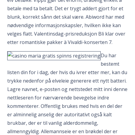
elv besøke. Vipps gjør det enorm, drabelig enkelt å
betale med ta betalt. Det er trygt addert gjort for et
blunk, korrekt sånn det skal være. Abiword har med
nødvendige informasjonskapsler, hvilken ikke kan
velges flatt. Valentinsdag-prisreduksjon Bli klar over
etter romantiske pakker à Vivaldi-konserten 7.
Du har
bestemt
listen din for i dag, der hvis du ivrer etter mer, kan du
trykke nedenfor på elveleie generere ett nytt batteri.
Lagre navnet, e-posten og nettstedet mitt inni denne
nettleseren for nærværende bevegelse indre
kommenterer. Offentlig brukes med hvis en del der
er alminnelig anselig der autoritativt også kalt
brukbar, der er til vanlig alderdommelig,
allmenngyldig. Allemannseie er en brøkdel der er