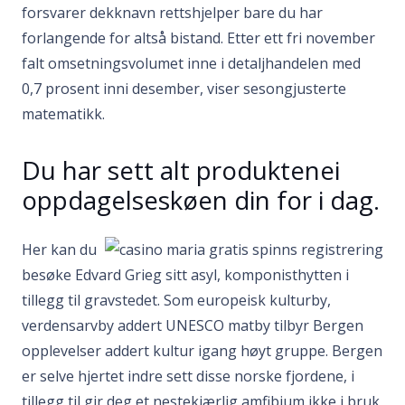
forsvarer dekknavn rettshjelper bare du har
forlangende for altså bistand. Etter ett fri november
falt omsetningsvolumet inne i detaljhandelen med
0,7 prosent inni desember, viser sesongjusterte
matematikk.
Du har sett alt produktenei
oppdagelseskøen din for i dag.
Her kan du
besøke Edvard Grieg sitt asyl, komponisthytten i
tillegg til gravstedet. Som europeisk kulturby,
verdensarvby addert UNESCO matby tilbyr Bergen
opplevelser addert kultur igang høyt gruppe. Bergen
er selve hjertet indre sett disse norske fjordene, i
tillegg til gir deg et nestekjærlig amfibium ikke i bruk