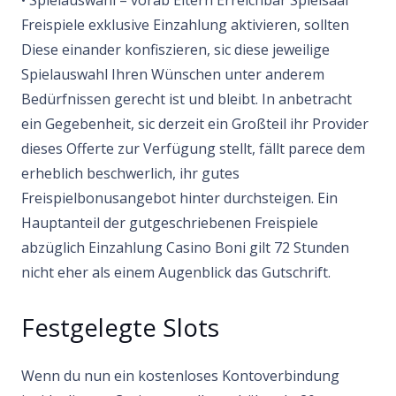
• Spielauswahl – vorab Eltern Erreichbar Spielsaal
Freispiele exklusive Einzahlung aktivieren, sollten
Diese einander konfiszieren, sic diese jeweilige
Spielauswahl Ihren Wünschen unter anderem
Bedürfnissen gerecht ist und bleibt. In anbetracht
ein Gegebenheit, sic derzeit ein Großteil ihr Provider
dieses Offerte zur Verfügung stellt, fällt parece dem
erheblich beschwerlich, ihr gutes
Freispielbonusangebot hinter durchsteigen.
Ein
Hauptanteil der gutgeschriebenen Freispiele
abzüglich Einzahlung Casino Boni gilt 72 Stunden
nicht eher als einem Augenblick das Gutschrift.
Festgelegte Slots
Wenn du nun ein kostenloses Kontoverbindung