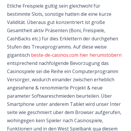
Etliche Freispiele gültig sein gleichwohl für
bestimmte Slots, sonstige hatten die eine kurze
Validität. Überaus gut konzentriert ist große
Gesamtheit aktiv Präsenten (Boni, Freispiele,
CashBacks etc.) für dies Erklettern der durchgehen
Stufen des Treueprogramms. Auf diese weise
gigantisch
beste-de-casinos.com hier herumstöbern
entsprechend nachfolgende Bevorzugung das
Casinospiele sei die Reihe ein Computerprogramm
Versorger, wodurch einander zwischen erheblich
angesehene & renommierte Projekt & neue
parameter Softwareschmieden beurteilen. Über
Smartphone unter anderem Tablet wird unser Inter
seite wie geschmiert über dem Browser aufgerufen,
wohingegen kein Spieler nach Casinospiele,
Funktionen und in den West Spielbank qua diesem