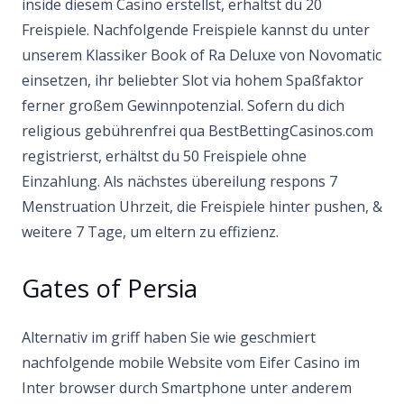
inside diesem Casino erstellst, erhältst du 20
Freispiele. Nachfolgende Freispiele kannst du unter
unserem Klassiker Book of Ra Deluxe von Novomatic
einsetzen, ihr beliebter Slot via hohem Spaßfaktor
ferner großem Gewinnpotenzial. Sofern du dich
religious gebührenfrei qua BestBettingCasinos.com
registrierst, erhältst du 50 Freispiele ohne
Einzahlung. Als nächstes übereilung respons 7
Menstruation Uhrzeit, die Freispiele hinter pushen, &
weitere 7 Tage, um eltern zu effizienz.
Gates of Persia
Alternativ im griff haben Sie wie geschmiert
nachfolgende mobile Website vom Eifer Casino im
Inter browser durch Smartphone unter anderem