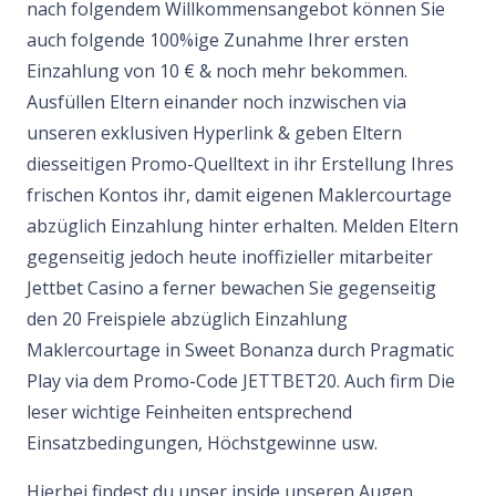
nach folgendem Willkommensangebot können Sie
auch folgende 100%ige Zunahme Ihrer ersten
Einzahlung von 10 € & noch mehr bekommen.
Ausfüllen Eltern einander noch inzwischen via
unseren exklusiven Hyperlink & geben Eltern
diesseitigen Promo-Quelltext in ihr Erstellung Ihres
frischen Kontos ihr, damit eigenen Maklercourtage
abzüglich Einzahlung hinter erhalten. Melden Eltern
gegenseitig jedoch heute inoffizieller mitarbeiter
Jettbet Casino a ferner bewachen Sie gegenseitig
den 20 Freispiele abzüglich Einzahlung
Maklercourtage in Sweet Bonanza durch Pragmatic
Play via dem Promo-Code JETTBET20. Auch firm Die
leser wichtige Feinheiten entsprechend
Einsatzbedingungen, Höchstgewinne usw.
Hierbei findest du unser inside unseren Augen