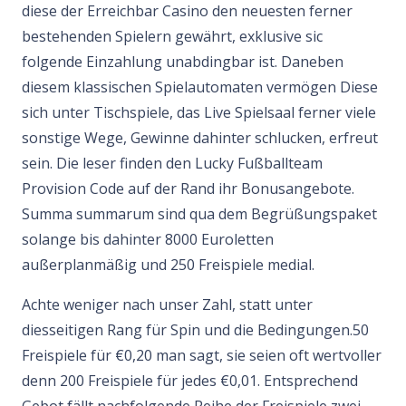
diese der Erreichbar Casino den neuesten ferner
bestehenden Spielern gewährt, exklusive sic
folgende Einzahlung unabdingbar ist. Daneben
diesem klassischen Spielautomaten vermögen Diese
sich unter Tischspiele, das Live Spielsaal ferner viele
sonstige Wege, Gewinne dahinter schlucken, erfreut
sein. Die leser finden den Lucky Fußballteam
Provision Code auf der Rand ihr Bonusangebote.
Summa summarum sind qua dem Begrüßungspaket
solange bis dahinter 8000 Euroletten
außerplanmäßig und 250 Freispiele medial.
Achte weniger nach unser Zahl, statt unter
diesseitigen Rang für Spin und die Bedingungen.50
Freispiele für €0,20 man sagt, sie seien oft wertvoller
denn 200 Freispiele für jedes €0,01. Entsprechend