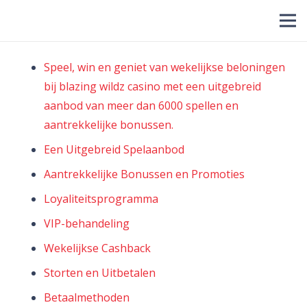
Speel, win en geniet van wekelijkse beloningen
bij blazing wildz casino met een uitgebreid
aanbod van meer dan 6000 spellen en
aantrekkelijke bonussen.
Een Uitgebreid Spelaanbod
Aantrekkelijke Bonussen en Promoties
Loyaliteitsprogramma
VIP-behandeling
Wekelijkse Cashback
Storten en Uitbetalen
Betaalmethoden