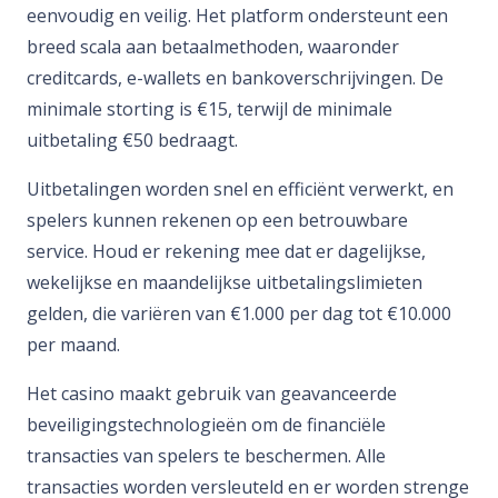
eenvoudig en veilig. Het platform ondersteunt een
breed scala aan betaalmethoden, waaronder
creditcards, e-wallets en bankoverschrijvingen. De
minimale storting is €15, terwijl de minimale
uitbetaling €50 bedraagt.
Uitbetalingen worden snel en efficiënt verwerkt, en
spelers kunnen rekenen op een betrouwbare
service. Houd er rekening mee dat er dagelijkse,
wekelijkse en maandelijkse uitbetalingslimieten
gelden, die variëren van €1.000 per dag tot €10.000
per maand.
Het casino maakt gebruik van geavanceerde
beveiligingstechnologieën om de financiële
transacties van spelers te beschermen. Alle
transacties worden versleuteld en er worden strenge