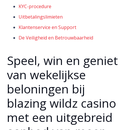
KYC-procedure
Uitbetalingslimieten
Klantenservice en Support
De Veiligheid en Betrouwbaarheid
Speel, win en geniet
van wekelijkse
beloningen bij
blazing wildz casino
met een uitgebreid