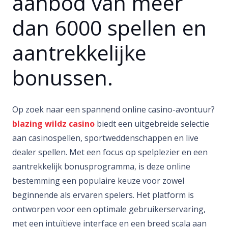
aanbod van meer
dan 6000 spellen en
aantrekkelijke
bonussen.
Op zoek naar een spannend online casino-avontuur?
blazing wildz casino
biedt een uitgebreide selectie
aan casinospellen, sportweddenschappen en live
dealer spellen. Met een focus op spelplezier en een
aantrekkelijk bonusprogramma, is deze online
bestemming een populaire keuze voor zowel
beginnende als ervaren spelers. Het platform is
ontworpen voor een optimale gebruikerservaring,
met een intuïtieve interface en een breed scala aan