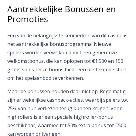
Aantrekkelijke Bonussen en
Promoties
Een van de belangrijkste kenmerken van dit casino is
het aantrekkelijke bonusprogramma. Nieuwe
spelers worden verwelkomd met een genereuze
welkomstbonus, die kan oplopen tot €1.500 en 150
gratis spins. Deze bonus biedt een uitstekende start
om het spelaanbod te verkennen.
Maar de bonussen houden daar niet op. Regelmatig
zijn er wekelijkse cashback-acties, waarbij spelers tot
25% van hun verliezen terug kunnen krijgen. Voor
highrollers is er een speciale highroller-bonus
beschikbaar, waarmee tot 50% extra bonus tot €500
kan worden ontvangen.