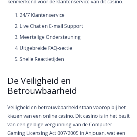
kenmerkend voor de klantenservice van dit casino.
24/7 Klantenservice
Live Chat en E-mail Support
Meertalige Ondersteuning
Uitgebreide FAQ-sectie
Snelle Reactietijden
De Veiligheid en
Betrouwbaarheid
Veiligheid en betrouwbaarheid staan voorop bij het
kiezen van een online casino. Dit casino is in het bezit
van een geldige vergunning van de Computer
Gaming Licensing Act 007/2005 in Anjouan, wat een