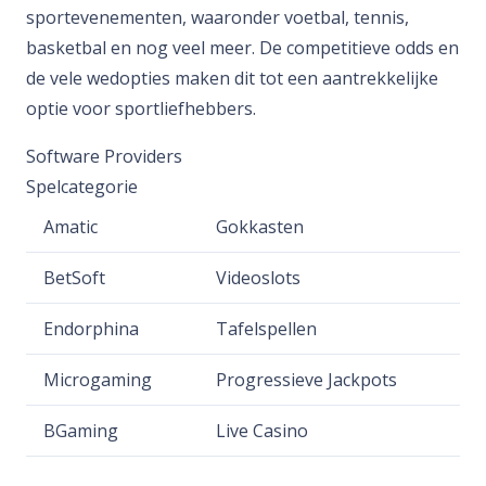
sportevenementen, waaronder voetbal, tennis,
basketbal en nog veel meer. De competitieve odds en
de vele wedopties maken dit tot een aantrekkelijke
optie voor sportliefhebbers.
Software Providers
Spelcategorie
Amatic
Gokkasten
BetSoft
Videoslots
Endorphina
Tafelspellen
Microgaming
Progressieve Jackpots
BGaming
Live Casino