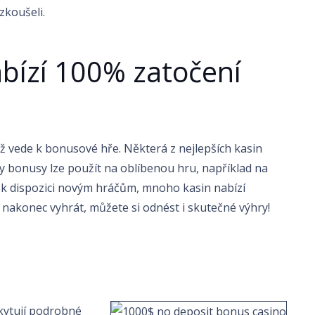
zkoušeli.
bízí 100% zatočení
ož vede k bonusové hře. Některá z nejlepších kasin
ny bonusy lze použít na oblíbenou hru, například na
u k dispozici novým hráčům, mnoho kasin nabízí
nakonec vyhrát, můžete si odnést i skutečné výhry!
skytují podrobné