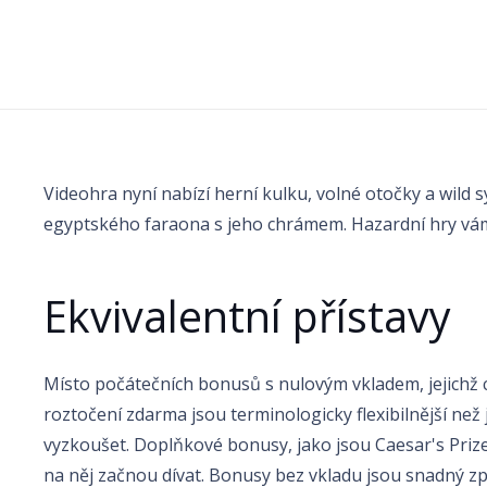
Videohra nyní nabízí herní kulku, volné otočky a wild
egyptského faraona s jeho chrámem. Hazardní hry vám 
Ekvivalentní přístavy
Místo počátečních bonusů s nulovým vkladem, jejichž c
roztočení zdarma jsou terminologicky flexibilnější ne
vyzkoušet. Doplňkové bonusy, jako jsou Caesar's Priz
na něj začnou dívat. Bonusy bez vkladu jsou snadný způ