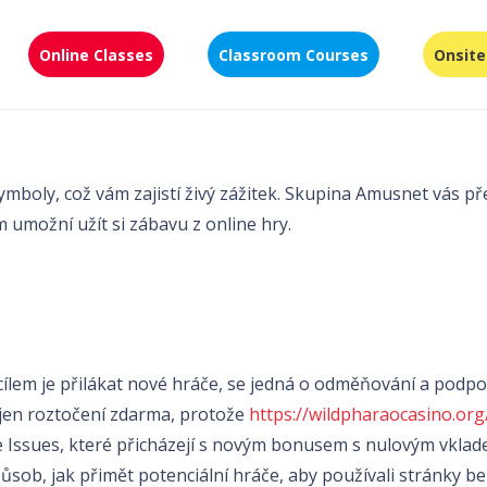
Online Classes
Classroom Courses
Onsite
 symboly, což vám zajistí živý zážitek. Skupina Amusnet vás
umožní užít si zábavu z online hry.
ílem je přilákat nové hráče, se jedná o odměňování a podpor
ž jen roztočení zdarma, protože
https://wildpharaocasino.org
e Issues, které přicházejí s novým bonusem s nulovým vkla
sob, jak přimět potenciální hráče, aby používali stránky be