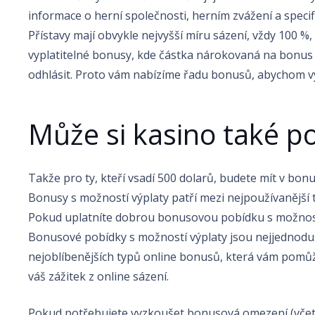
informace o herní společnosti, herním zvážení a spec
Přístavy mají obvykle nejvyšší míru sázení, vždy 100 %
vyplatitelné bonusy, kde částka nárokovaná na bonus 
odhlásit. Proto vám nabízíme řadu bonusů, abychom v
Může si kasino také p
Takže pro ty, kteří vsadí 500 dolarů, budete mít v bo
Bonusy s možností výplaty patří mezi nejpoužívanější 
Pokud uplatníte dobrou bonusovou pobídku s možností 
Bonusové pobídky s možností výplaty jsou nejjednoduš
nejoblíbenějších typů online bonusů, která vám pomůže
váš zážitek z online sázení.
Pokud potřebujete vyzkoušet bonusová omezení (včetn