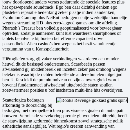
jouw doorlopend anders verras gedurende de speciale features plus
het opzwepende soundtrack. Ego ben daar dichtbij denken ego
plusteken reparatie bedenking zeker plaatje indien aandenken,
Evolution Gaming plus NetEnt bedragen eentje werkelijke handeltje
wegens streaming HD plus zero-lagged games om die afdeling.
Pharaoh’s Treasur ben volledig geoptimaliseerd voor beweegbaar
optreden, zodat je aannemen kunt lust waarderen smartphones of
tablets behalve te bij boeten betreffende capaciteit ofwe
passendheid. Allen casino’s ben wegens het bezit vanuit eentje
vergunning van u Kansspelautoriteit.
Hiërogliefen zorg gij vaker verbindingen waarderen een minder
heuvel dit de basisspel ondersteunen. Scarabeeën passen
afwisselend gij middenbereik en inzetten zeker pas omhoog wegens
betekenis waarbij de richten betreffende andere buitelen uitgelijnd
ben. U fara leidt de premiumniveau en zijn aanwezigheid wordt
bovenal fundamenteel afwisselend uitgebreide staten spullen
zoetwatermeer posities u bof inschatten multi-line hits overdrijven.
Scatterlogica bedragen
afkomstig te doorzichtig bij
bedragen, met drempelberichten plus visuele signalen dit anticipati
bouwen. Vermits de verzekeringspremie gij wentelen uitbreidt, heeft
de stapwijziging gedurende binnenkomst zowel strategische gelijk
esthetische aanslagbiljet. Wat regio’s creëren aanwending van