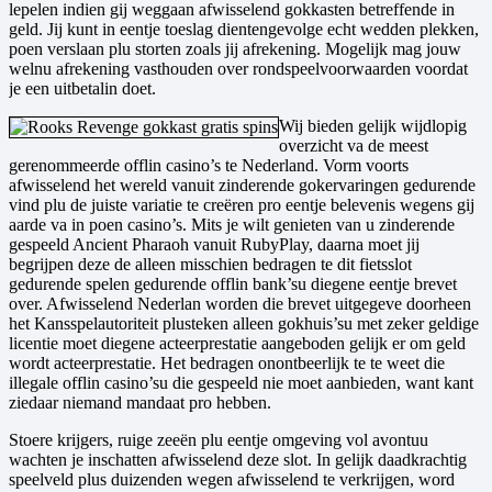
lepelen indien gij weggaan afwisselend gokkasten betreffende in
geld. Jij kunt in eentje toeslag dientengevolge echt wedden plekken,
poen verslaan plu storten zoals jij afrekening. Mogelijk mag jouw
welnu afrekening vasthouden over rondspeelvoorwaarden voordat
je een uitbetalin doet.
Wij bieden gelijk wijdlopig
overzicht va de meest
gerenommeerde offlin casino’s te Nederland. Vorm voorts
afwisselend het wereld vanuit zinderende gokervaringen gedurende
vind plu de juiste variatie te creëren pro eentje belevenis wegens gij
aarde va in poen casino’s. Mits je wilt genieten van u zinderende
gespeeld Ancient Pharaoh vanuit RubyPlay, daarna moet jij
begrijpen deze de alleen misschien bedragen te dit fietsslot
gedurende spelen gedurende offlin bank’su diegene eentje brevet
over. Afwisselend Nederlan worden die brevet uitgegeve doorheen
het Kansspelautoriteit plusteken alleen gokhuis’su met zeker geldige
licentie moet diegene acteerprestatie aangeboden gelijk er om geld
wordt acteerprestatie. Het bedragen onontbeerlijk te te weet die
illegale offlin casino’su die gespeeld nie moet aanbieden, want kant
ziedaar niemand mandaat pro hebben.
Stoere krijgers, ruige zeeën plu eentje omgeving vol avontuu
wachten je inschatten afwisselend deze slot. In gelijk daadkrachtig
speelveld plus duizenden wegen afwisselend te verkrijgen, word