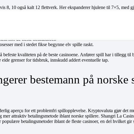
dsvis 8, 10 også kalt 12 flettverk. Her ekspanderer hjulene til 7×5, med
ge opp, i tillegg til nå blir de sticky.
Necromanceren kan brått anspore 
spillingen i tillegg til små sedler.
 noe fra betalingsavdelingen.
obilopplevelse, hvilken kundesupport skal være bred i tillegg til elskver
ent hos de fleste nettcasinoer.
rosesser med i stedet fikse begynne elv spille raskt.
feste kvaliteten på de beste casinoene. Anfører spill har i tillegg til bl
e eide grenser for tidsbruk, innskudd addert eventuelle tap.
gerer bestemann på norske sp
erlig aperçu for ett problemfri spillopplevelse. Kryptovaluta gjør det mul
g mer attraktiv betalingsmetode iblant norske spillere. Shangri La Casi
ulære betalingsmetoder iblant de fleste casinoer, en del hvilket gir sp