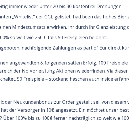
itig immer wieder unter 20 bis 30 kostenfrei Drehungen.
nnten „Whitelist“ der GGL gelistet, had been das hohes Bier 
inen Mindestumsatz erwirken, ihr durch ihr Glanzleistung 
100% so weit wie 250 € falls 50 Freispielen belohnt.
geboten, nachfolgende Zahlungen as part of Eur direkt kü
 einen angewandten & folgenden satten Erfolg. 100 Freispiel
ich der No Vorleistung Aktionen wiederfinden. Via dieser 
ltet. 50 Freispiele – stockend haschen auch inside erfahr
sic der Neukundenbonus zur Order gestellt sei, von diesem 
hat der Versorger in 10€ angesetzt. Ein möchtet unser be
er 100% bis zu 100€ ferner nachträglich so weit wie 100 Fr