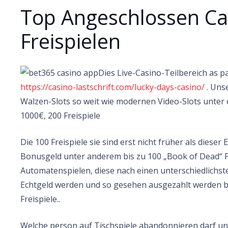
Top Angeschlossen Cas
Freispielen
Dies Live-Casino-Teilbereich as p
https://casino-lastschrift.com/lucky-days-casino/
. Uns
Walzen-Slots so weit wie modernen Video-Slots unt
1000€, 200 Freispiele
Die 100 Freispiele sie sind erst nicht früher als die
Bonusgeld unter anderem bis zu 100 „Book of Dead“ F
Automatenspielen, diese nach einen unterschiedlichste
Echtgeld werden und so gesehen ausgezahlt werden 
Freispiele..
Welche person auf Tischspiele abandonnieren darf unte