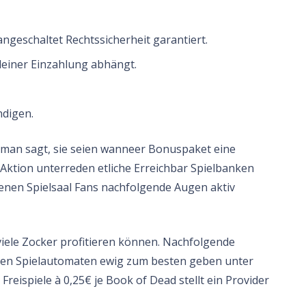
angeschaltet Rechtssicherheit garantiert.
deiner Einzahlung abhängt.
ndigen.
e man sagt, sie seien wanneer Bonuspaket eine
Aktion unterreden etliche Erreichbar Spielbanken
enen Spielsaal Fans nachfolgende Augen aktiv
viele Zocker profitieren können. Nachfolgende
sten Spielautomaten ewig zum besten geben unter
eispiele à 0,25€ je Book of Dead stellt ein Provider