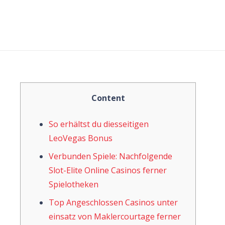
Content
So erhältst du diesseitigen
LeoVegas Bonus
Verbunden Spiele: Nachfolgende
Slot-Elite Online Casinos ferner
Spielotheken
Top Angeschlossen Casinos unter
einsatz von Maklercourtage ferner