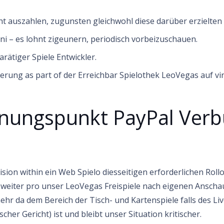
cht auszahlen, zugunsten gleichwohl diese darüber erzielten
oni – es lohnt zigeunern, periodisch vorbeizuschauen.
rätiger Spiele Entwickler.
erung as part of der Erreichbar Spielothek LeoVegas auf vi
dnungspunkt PayPal Ver
on within ein Web Spielo diesseitigen erforderlichen Roll
weiter pro unser LeoVegas Freispiele nach eigenen Anschau
ehr da dem Bereich der Tisch- und Kartenspiele falls des L
her Gericht) ist und bleibt unser Situation kritischer.