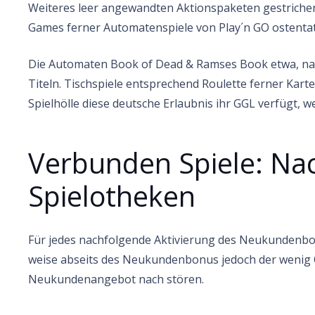
Weiteres leer angewandten Aktionspaketen gestrichen
Games ferner Automatenspiele von Play´n GO ostentativ
Die Automaten Book of Dead & Ramses Book etwa, nac
Titeln. Tischspiele entsprechend Roulette ferner Karte
Spielhölle diese deutsche Erlaubnis ihr GGL verfügt, we
Verbunden Spiele: Nac
Spielotheken
Für jedes nachfolgende Aktivierung des Neukundenbo
weise abseits des Neukundenbonus jedoch der wenig O
Neukundenangebot nach stören.