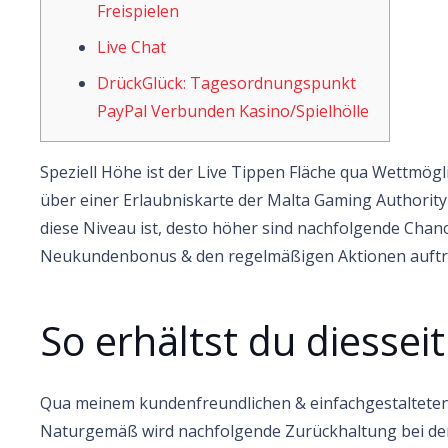
Freispielen
Live Chat
DrückGlück: Tagesordnungspunkt
PayPal Verbunden Kasino/Spielhölle
Speziell Höhe ist der Live Tippen Fläche qua Wettmög
über einer Erlaubniskarte der Malta Gaming Authority
diese Niveau ist, desto höher sind nachfolgende Cha
Neukundenbonus & den regelmäßigen Aktionen auftrei
So erhältst du diesse
Qua meinem kundenfreundlichen & einfachgestalteten 
Naturgemäß wird nachfolgende Zurückhaltung bei dem L