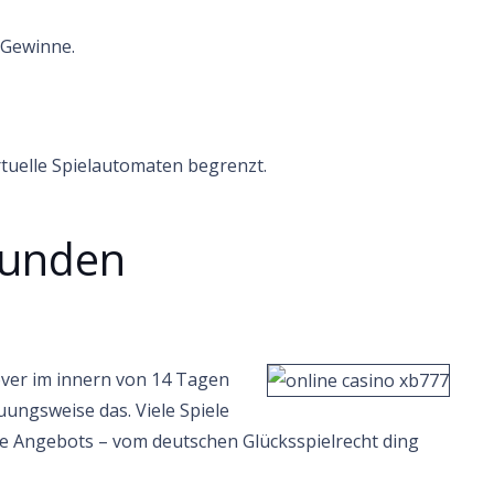
 Gewinne.
rtuelle Spielautomaten begrenzt.
bunden
over im innern von 14 Tagen
ungsweise das. Viele Spiele
ive Angebots – vom deutschen Glücksspielrecht ding