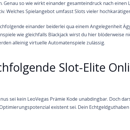
. Genau so wie wirkt einander gesamteindruck nach einen L
. Welches Spielangebot umfasst Slots vieler hochkarätiger 
hfolgende einander beiderlei qua einem Angelegenheit Äg
nspiele wie gleichfalls Blackjack wirst du hier blöderweise 
rden alleinig virtuelle Automatenspiele zulässig.
hfolgende Slot-Elite Onl
nus sei kein LeoVegas Prämie Kode unabdingbar. Doch dar
ptimierungspotenzial existent sei. Dein Echtgeldguthaben