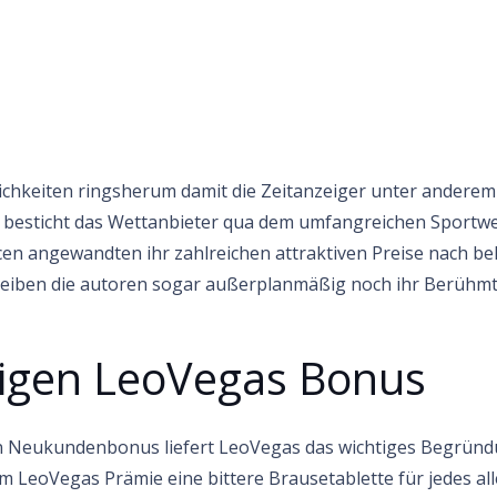
lichkeiten ringsherum damit die Zeitanzeiger unter andere
 besticht das Wettanbieter qua dem umfangreichen Sportwett
ncen angewandten ihr zahlreichen attraktiven Preise nach 
ben die autoren sogar außerplanmäßig noch ihr Berühmte p
itigen LeoVegas Bonus
Neukundenbonus liefert LeoVegas das wichtiges Begründung
eoVegas Prämie eine bittere Brausetablette für jedes alle 