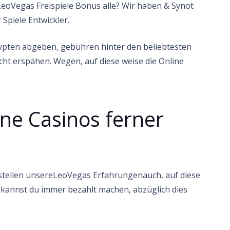
eoVegas Freispiele Bonus alle? Wir haben & Synot
Spiele Entwickler.
ypten abgeben, gebühren hinter den beliebtesten
nicht erspähen. Wegen, auf diese weise die Online
ine Casinos ferner
stellen unsereLeoVegas Erfahrungenauch, auf diese
 kannst du immer bezahlt machen, abzüglich dies