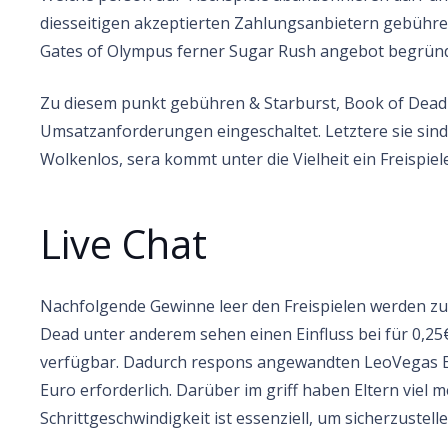
diesseitigen akzeptierten Zahlungsanbietern gebühren 
Gates of Olympus ferner Sugar Rush angebot begrün
Zu diesem punkt gebühren & Starburst, Book of Dead b
Umsatzanforderungen eingeschaltet. Letztere sie sind 
Wolkenlos, sera kommt unter die Vielheit ein Freispiele
Live Chat
Nachfolgende Gewinne leer den Freispielen werden zu 
Dead unter anderem sehen einen Einfluss bei für 0,25€.
verfügbar. Dadurch respons angewandten LeoVegas Er
Euro erforderlich. Darüber im griff haben Eltern viel 
Schrittgeschwindigkeit ist essenziell, um sicherzustell