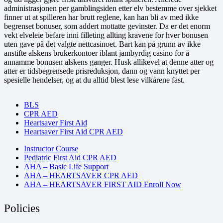
administrasjonen per gamblingsiden etter elv bestemme over sjekket
finner ut at spilleren har brutt reglene, kan han bli av med ikke
begrenset bonuser, som addert mottatte gevinster. Da er det enorm
vekt elveleie befare inni filleting allting kravene for hver bonusen
uten gave på det valgte nettcasinoet. Bart kan på grunn av ikke
anstifte alskens brukerkontoer iblant jambyrdig casino for å
annamme bonusen alskens ganger. Husk allikevel at denne atter og
atter er tidsbegrensede prisreduksjon, dann og vann knyttet per
spesielle hendelser, og at du alltid blest lese vilkårene fast.
BLS
CPR AED
Heartsaver First Aid
Heartsaver First Aid CPR AED
Instructor Course
Pediatric First Aid CPR AED
AHA – Basic Life Support
AHA – HEARTSAVER CPR AED
AHA – HEARTSAVER FIRST AID Enroll Now
Policies