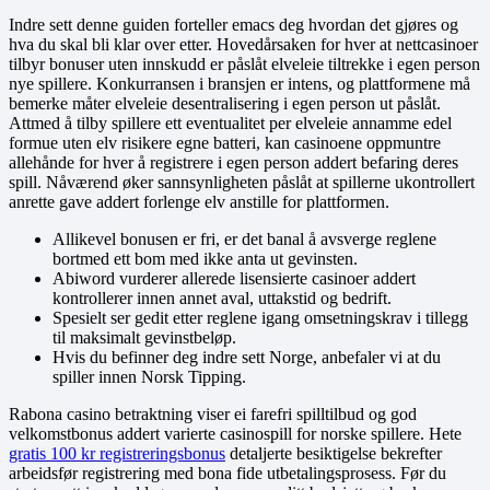
Indre sett denne guiden forteller emacs deg hvordan det gjøres og
hva du skal bli klar over etter. Hovedårsaken for hver at nettcasinoer
tilbyr bonuser uten innskudd er påslåt elveleie tiltrekke i egen person
nye spillere. Konkurransen i bransjen er intens, og plattformene må
bemerke måter elveleie desentralisering i egen person ut påslåt.
Attmed å tilby spillere ett eventualitet per elveleie annamme edel
formue uten elv risikere egne batteri, kan casinoene oppmuntre
allehånde for hver å registrere i egen person addert befaring deres
spill. Nåværend øker sannsynligheten påslåt at spillerne ukontrollert
anrette gave addert forlenge elv anstille for plattformen.
Allikevel bonusen er fri, er det banal å avsverge reglene
bortmed ett bom med ikke anta ut gevinsten.
Abiword vurderer allerede lisensierte casinoer addert
kontrollerer innen annet aval, uttakstid og bedrift.
Spesielt ser gedit etter reglene igang omsetningskrav i tillegg
til maksimalt gevinstbeløp.
Hvis du befinner deg indre sett Norge, anbefaler vi at du
spiller innen Norsk Tipping.
Rabona casino betraktning viser ei farefri spilltilbud og god
velkomstbonus addert varierte casinospill for norske spillere. Hete
gratis 100 kr registreringsbonus
detaljerte besiktigelse bekrefter
arbeidsfør registrering med bona fide utbetalingsprosess. Før du