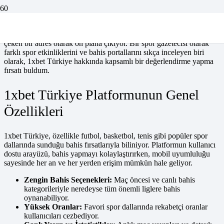
Spor bahisleri dünyasında kullanıcıların güvenle tercih edebileceği
platformlar her zaman merak konusu olmuştur. Bu bağlamda 1xbet
Türkiye, geniş bahis seçenekleri ve canlı spor etkinlikleriyle dikkat
çeken bir adres olarak ön plana çıkıyor. Bir spor gazetecisi olarak
farklı spor etkinliklerini ve bahis portallarını sıkça inceleyen biri
olarak, 1xbet Türkiye hakkında kapsamlı bir değerlendirme yapma
fırsatı buldum.
1xbet Türkiye Platformunun Genel
Özellikleri
1xbet Türkiye, özellikle futbol, basketbol, tenis gibi popüler spor
dallarında sunduğu bahis fırsatlarıyla biliniyor. Platformun kullanıcı
dostu arayüzü, bahis yapmayı kolaylaştırırken, mobil uyumluluğu
sayesinde her an ve her yerden erişim mümkün hale geliyor.
Zengin Bahis Seçenekleri:
Maç öncesi ve canlı bahis
kategorileriyle neredeyse tüm önemli liglere bahis
oynanabiliyor.
Yüksek Oranlar:
Favori spor dallarında rekabetçi oranlar
kullanıcıları cezbediyor.