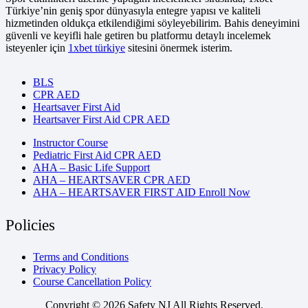
Türkiye’nin geniş spor dünyasıyla entegre yapısı ve kaliteli
hizmetinden oldukça etkilendiğimi söyleyebilirim. Bahis deneyimini
güvenli ve keyifli hale getiren bu platformu detaylı incelemek
isteyenler için
1xbet türkiye
sitesini önermek isterim.
BLS
CPR AED
Heartsaver First Aid
Heartsaver First Aid CPR AED
Instructor Course
Pediatric First Aid CPR AED
AHA – Basic Life Support
AHA – HEARTSAVER CPR AED
AHA – HEARTSAVER FIRST AID Enroll Now
Policies
Terms and Conditions
Privacy Policy
Course Cancellation Policy
Copyright © 2026 Safety NJ All Rights Reserved.